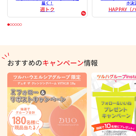
届く！
ホ決
週トク
HAPPAY
おすすめの
キャンペーン
情報