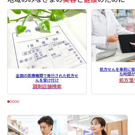
処方せんを事前に
ち時間
全国の医療機関で発行された処方せ
処方箋
んを受け付け
調剤店舗検索