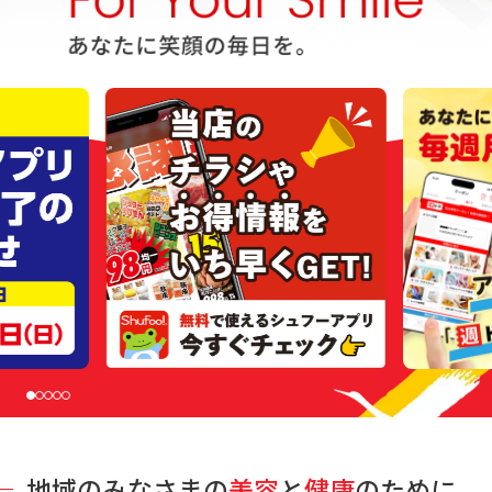
地域のみなさまの
美容
と
健康
のために