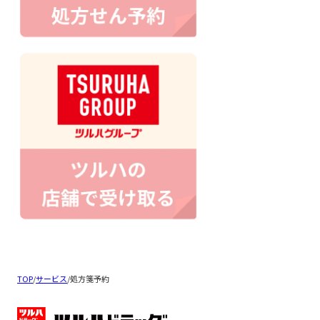
TOP
/
サービス
/
処方箋予約