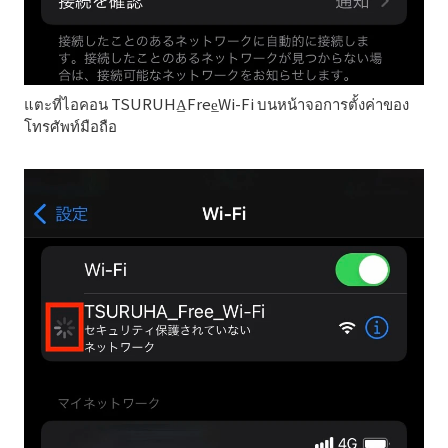
แตะที่ไอคอน TSURUHA̲Free̲Wi-Fi บนหน้าจอการตั้งค่าของ
โทรศัพท์มือถือ