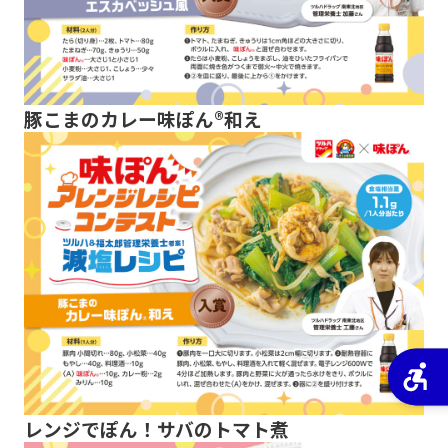
豚こまのカレー味ぽん®和え
レンジでぽん！サバのトマト煮