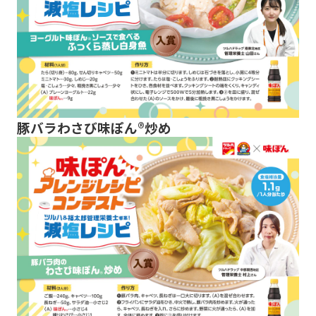
豚バラわさび味ぽん®炒め