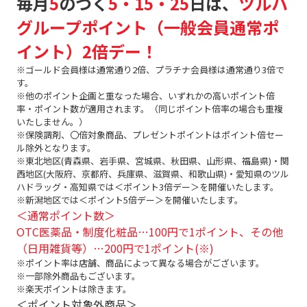
毎月
5
のつく
5・15・25
日は、
ツルハ
グループポイント（一般会員通常ポ
イント）2倍デー！
※ゴールド会員様は通常通り2倍、プラチナ会員様は通常通り3倍で
す。
※他のポイント企画と重なった場合、いずれかの高いポイント倍
率・ポイント数が適用されます。（同じポイント倍率の場合も重複
いたしません。）
※保険調剤、〇倍対象商品、プレゼントポイントはポイント倍セー
ル除外となります。
※東北地区(青森県、岩手県、宮城県、秋田県、山形県、福島県)・関
西地区(大阪府、京都府、兵庫県、滋賀県、和歌山県)・愛知県のツル
ハドラッグ・高知県では＜ポイント3倍デー＞を開催いたします。
※新潟地区では＜ポイント5倍デー＞を開催いたします。
＜通常ポイント数＞
OTC医薬品・制度化粧品…100円で1ポイント、その他
（日用雑貨等）…200円で1ポイント(※)
※ポイント率は店舗、商品によって異なる場合がございます。
※一部除外商品もございます。
※楽天ポイントは除きます。
＜ポイント対象外商品＞