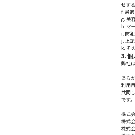
せす
f. 
g. 
h. 
i. 
j. 
k. 
3.
弊社
あら
利用
共同
です
株式
株式
株式