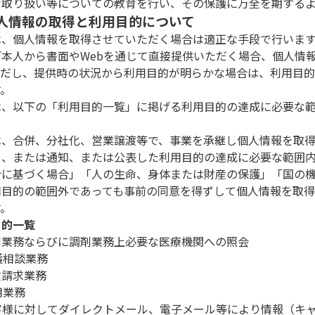
な取り扱い等についての教育を行い、その保護に万全を期する
 個人情報の取得と利用目的について
は、個人情報を取得させていただく場合は適正な手段で行いま
ご本人から書面やWebを通じて直接提供いただく場合、個人情
ただし、提供時の状況から利用目的が明らかな場合は、利用目
す。
は、以下の「利用目的一覧」に掲げる利用目的の達成に必要な
は、合併、分社化、営業譲渡等で、事業を承継し個人情報を取
る、または通知、または公表した利用目的の達成に必要な範囲
令に基づく場合」「人の生命、身体または財産の保護」「国の
用目的の範囲外であっても事前の同意を得ずして個人情報を取
す。
目的一覧
調剤業務ならびに調剤業務上必要な医療機関への照会
介護相談業務
保険請求業務
採用業務
 お客様に対してダイレクトメール、電子メール等により情報（キ