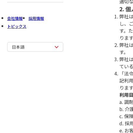
適切
2.
弊社
会社情報
採用情報
し、
トピックス
す。
りま
弊社
日本語
す。
弊社
てい
「法
記利
りま
利用
a. 
b. 
c. 
d. 
e.