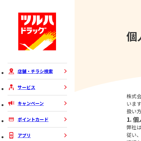
個
店舗・チラシ検索
サービス
株式
いま
キャンペーン
扱い
1.
ポイントカード
弊社
従い
アプリ