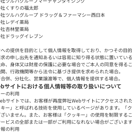
会社ツルハグループマーチャンダイジング
会社くすりの福太郎
会社ツルハグループ ドラッグ＆ファーマシー西日本
会社レデイ薬局
会社杏林堂薬局
会社ドラッグイレブン
者への提供を目的として個人情報を取得しており、かつその目
要求の申し出先を通知あるいは容易に知り得る状態に置いてい
生命、身体又は財産の保護に必要な場合でご本人の同意を得る
機関、行政機関等から法令に基づき提供を求められた場合。
が合併、分社化、営業譲渡等で、個人情報を提供する場合。
 Webサイトにおける個人情報等の取り扱いについて
キーの利用
Webサイトでは、お客様が再度弊社Webサイトにアクセスされ
ッキー」と呼ばれる技術を使用しているページがあります。「
ございません。また、お客様は「クッキー」の使用を制限するこ
サービスの全部または一部がご利用になれない場合がございま
情報の利用