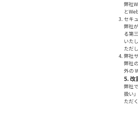
弊社
とW
セキ
弊社
る第
いた
ただ
弊社
弊社
外の
5. 
弊社
扱い
ただ