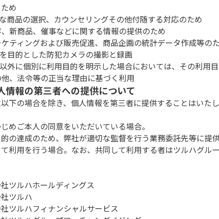
るため
最適な商品の選択、カウンセリングその他付随する対応のため
美容、新商品、催事などに関する情報の提供のため
マーケティングおよび販売促進、商品企画の統計データ作成等の
防犯を目的とした防犯カメラの撮影と録画
上記以外に個別に利用目的を明示した場合においては、その利用
その他、法令等の正当な理由に基づく利用
 個人情報の第三者への提供について
は以下の場合を除き、個人情報を第三者に提供することはいた
かじめご本人の同意をいただいている場合。
目的の達成のため、弊社が適切な監督を行う業務委託先等に提
して利用を行う場合。なお、共同して利用する者はツルハグル
。
会社ツルハホールディングス
会社ツルハ
会社ツルハフィナンシャルサービス