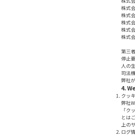
株式
株式
株式
株式
株式
株式
第三
停止
人の
司法
弊社
4.
クッ
弊社
「ク
とは
上の
ログ