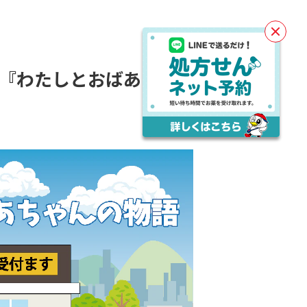
閉
じ
る
『わたしとおばあちゃ