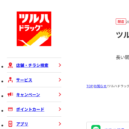
閉店
2
ツ
長い
店舗・チラシ検索
サービス
TOP
/
お知らせ
/
ツルハドラッ
キャンペーン
ポイントカード
アプリ